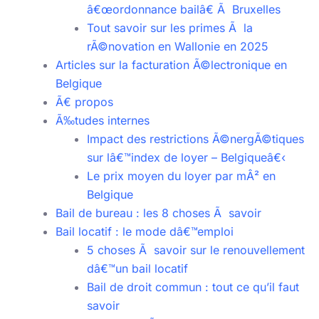
â€œordonnance bailâ€ Ã Bruxelles
Tout savoir sur les primes Ã la
rÃ©novation en Wallonie en 2025
Articles sur la facturation Ã©lectronique en
Belgique
Ã€ propos
Ã‰tudes internes
Impact des restrictions Ã©nergÃ©tiques
sur lâ€™index de loyer – Belgiqueâ€‹
Le prix moyen du loyer par mÂ² en
Belgique
Bail de bureau : les 8 choses Ã savoir
Bail locatif : le mode dâ€™emploi
5 choses Ã savoir sur le renouvellement
dâ€™un bail locatif
Bail de droit commun : tout ce qu’il faut
savoir