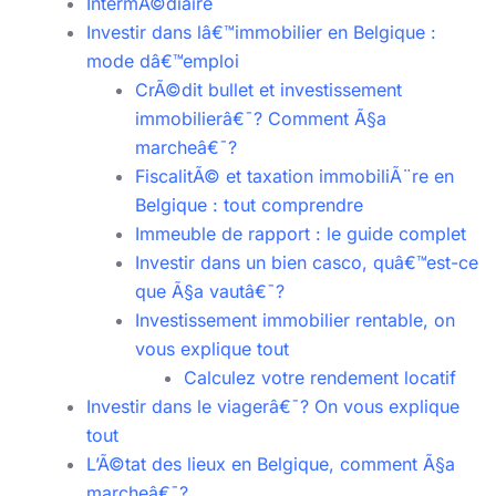
IntermÃ©diaire
Investir dans lâ€™immobilier en Belgique :
mode dâ€™emploi
CrÃ©dit bullet et investissement
immobilierâ€¯? Comment Ã§a
marcheâ€¯?
FiscalitÃ© et taxation immobiliÃ¨re en
Belgique : tout comprendre
Immeuble de rapport : le guide complet
Investir dans un bien casco, quâ€™est-ce
que Ã§a vautâ€¯?
Investissement immobilier rentable, on
vous explique tout
Calculez votre rendement locatif
Investir dans le viagerâ€¯? On vous explique
tout
L’Ã©tat des lieux en Belgique, comment Ã§a
marcheâ€¯?