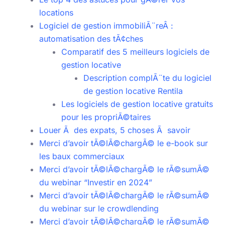
locations
Logiciel de gestion immobiliÃ¨reÂ :
automatisation des tÃ¢ches
Comparatif des 5 meilleurs logiciels de
gestion locative
Description complÃ¨te du logiciel
de gestion locative Rentila
Les logiciels de gestion locative gratuits
pour les propriÃ©taires
Louer Ã des expats, 5 choses Ã savoir
Merci d’avoir tÃ©lÃ©chargÃ© le e-book sur
les baux commerciaux
Merci d’avoir tÃ©lÃ©chargÃ© le rÃ©sumÃ©
du webinar “Investir en 2024”
Merci d’avoir tÃ©lÃ©chargÃ© le rÃ©sumÃ©
du webinar sur le crowdlending
Merci d’avoir tÃ©lÃ©chargÃ© le rÃ©sumÃ©