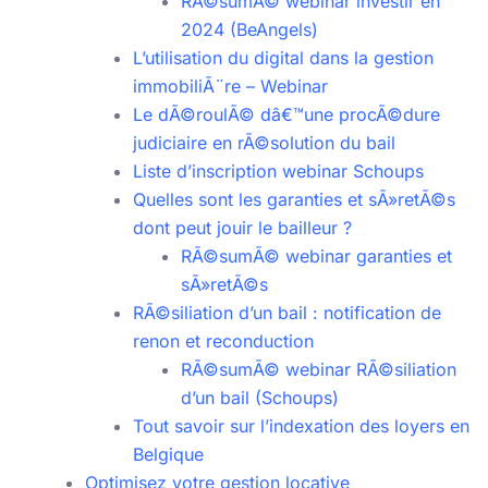
RÃ©sumÃ© webinar investir en
2024 (BeAngels)
L’utilisation du digital dans la gestion
immobiliÃ¨re – Webinar
Le dÃ©roulÃ© dâ€™une procÃ©dure
judiciaire en rÃ©solution du bail
Liste d’inscription webinar Schoups
Quelles sont les garanties et sÃ»retÃ©s
dont peut jouir le bailleur ?
RÃ©sumÃ© webinar garanties et
sÃ»retÃ©s
RÃ©siliation d’un bail : notification de
renon et reconduction
RÃ©sumÃ© webinar RÃ©siliation
d’un bail (Schoups)
Tout savoir sur l’indexation des loyers en
Belgique
Optimisez votre gestion locative