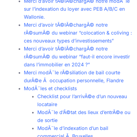
Merci d’avoir tÃ©lÃ©chargÃ© notre modÃ¨le
sur l’indexation du loyer avec PEB A/B/C en
Wallonie.
Merci d’avoir tÃ©lÃ©chargÃ© notre
rÃ©sumÃ© du webinar “colocation & coliving :
ces nouveaux types d’investissements”
Merci d’avoir tÃ©lÃ©chargÃ© notre
rÃ©sumÃ© du webinar “faut-il encore investir
dans l’immobilier en 2024 ?”
Merci modÃ¨le rÃ©siliation de bail courte
durÃ©e Ã occupation personnelle, Flandre
ModÃ¨les et checklists
Checklist pour l’arrivÃ©e d’un nouveau
locataire
ModÃ¨le d’Ã©tat des lieux d’entrÃ©e ou
de sortie
ModÃ¨le d’indexation d’un bail
commercial Ã Bruxelles