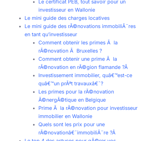
Le certificat PEB, tout savoir pour un
investisseur en Wallonie
Le mini guide des charges locatives
Le mini guide des rÃ©novations immobiliÃ¨res
en tant qu’investisseur
Comment obtenir les primes Ã la
rÃ©novation Ã Bruxelles ?
Comment obtenir une prime Ã la
rÃ©novation en rÃ©gion flamande ?Â
Investissement immobilier, quâ€™est-ce
quâ€™un prÃªt travauxâ€¯?
Les primes pour la rÃ©novation
Ã©nergÃ©tique en Belgique
Prime Ã la rÃ©novation pour investisseur
immobilier en Wallonie
Quels sont les prix pour une
rÃ©novationâ€¯immobiliÃ¨re ?Â
Le top 4 des astuces pour gÃ©rer vos