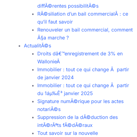
diffÃ©rentes possibilitÃ©s
RÃ©siliation d’un bail commercialÂ : ce
qu’il faut savoir
Renouveler un bail commercial, comment
Ã§a marche ?
ActualitÃ©s
Droits dâ€™enregistrement de 3% en
WallonieÂ
Immobilier : tout ce qui change Ã partir
de janvier 2024
Immobilier : tout ce qui change Ã partir
du 1áµ‰Ê³ janvier 2025
Signature numÃ©rique pour les actes
notariÃ©s
Suppression de la dÃ©duction des
intÃ©rÃªts fÃ©dÃ©raux
Tout savoir sur la nouvelle