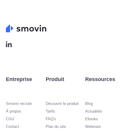
L
o
g
o
L
i
n
Entreprise
Produit
Ressources
k
e
d
i
Smovin recrute
Découvrir le produit
Blog
n
À propos
Tarifs
Actualités
CGU
FAQ's
Ebooks
Contact
Plan du site
Webinars