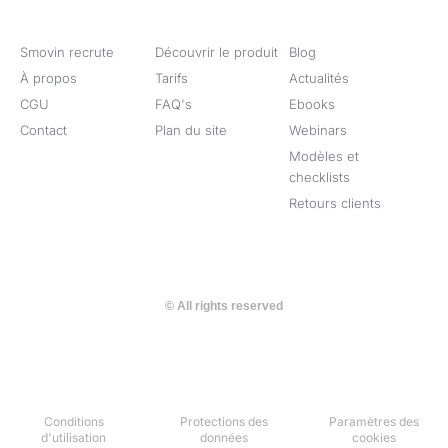
e
d
i
Smovin recrute
Découvrir le produit
Blog
n
À propos
Tarifs
Actualités
CGU
FAQ's
Ebooks
Contact
Plan du site
Webinars
Modèles et
checklists
Retours clients
© All rights reserved
Conditions
Protections des
Paramètres des
d'utilisation
données​
cookies​