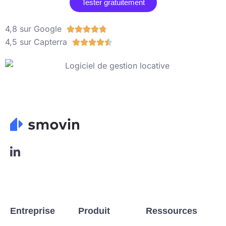
Tester gratuitement
4,8 sur Google
R





4,5 sur Capterra
a
R





t
a
e
t
d
e
4
d
.
4
8
.
o
5
u
o
L
o
t
u
g
o
t
o
f
o
L
5
f
i
n
Entreprise
Produit
Ressources
5
k