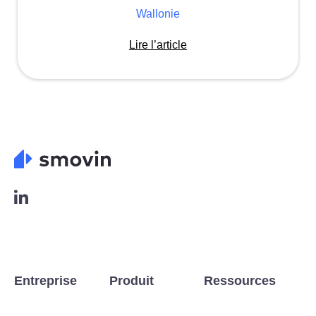
Lire l’article
L
o
g
o
L
i
n
Entreprise
Produit
Ressources
k
e