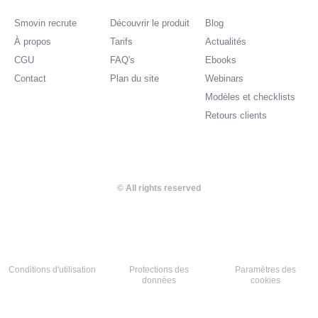
d
i
Smovin recrute
Découvrir le produit
Blog
n
À propos
Tarifs
Actualités
CGU
FAQ's
Ebooks
Contact
Plan du site
Webinars
Modèles et checklists
Retours clients
© All rights reserved
Conditions d'utilisation
Protections des
Paramètres des
données​
cookies​