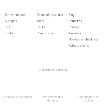
k
e
d
i
Smovin recrute
Découvrir le produit
Blog
n
À propos
Tarifs
Actualités
CGU
FAQ's
Ebooks
Contact
Plan du site
Webinars
Modèles et checklists
Retours clients
© All rights reserved
Conditions d'utilisation
Protections des
Paramètres des
données​
cookies​