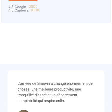
4,8 Google





4,5 Capterra





R
a
R
t
a
e
t
d
e
4
d
.
4
5
.
o
5
u
o
t
u
o
t
f
o
5
f
5
L’arrivée de Smovin a changé énormément de
choses, une meilleure productivité, une
tranquillité d’esprit et un département
comptabilité qui respire enfin.