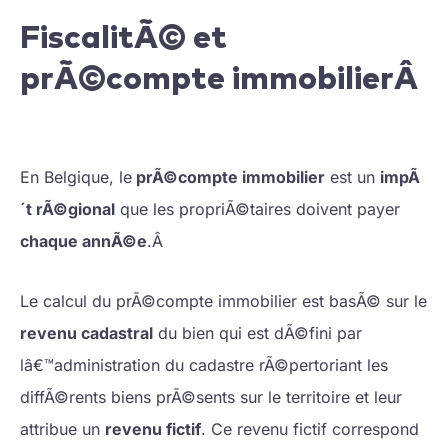
FiscalitÃ© et
prÃ©compte immobilierÂ
En Belgique, le
prÃ©compte immobilier
est un
impÃ
´t rÃ©gional
que les propriÃ©taires doivent payer
chaque annÃ©e
.Â
Le calcul du prÃ©compte immobilier est basÃ© sur le
revenu cadastral
du bien qui est dÃ©fini par
lâ€™administration du cadastre rÃ©pertoriant les
diffÃ©rents biens prÃ©sents sur le territoire et leur
attribue un
revenu fictif
. Ce revenu fictif correspond