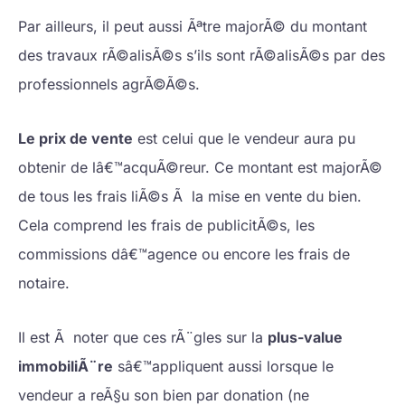
Par ailleurs, il peut aussi Ãªtre majorÃ© du montant
des travaux rÃ©alisÃ©s s’ils sont rÃ©alisÃ©s par des
professionnels agrÃ©Ã©s.
Le prix de vente
est celui que le vendeur aura pu
obtenir de lâ€™acquÃ©reur. Ce montant est majorÃ©
de tous les frais liÃ©s Ã la mise en vente du bien.
Cela comprend les frais de publicitÃ©s, les
commissions dâ€™agence ou encore les frais de
notaire.
Il est Ã noter que ces rÃ¨gles sur la
plus-value
immobiliÃ¨re
sâ€™appliquent aussi lorsque le
vendeur a reÃ§u son bien par donation (ne