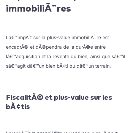
immobiliÃ¨res
Lâ€™impÃ´t sur la plus-value immobiliÃ¨re est
encadrÃ© et dÃ©pendra de la durÃ©e entre
lâ€™acquisition et la revente du bien, ainsi que sâ€™il
sâ€™agit dâ€™un bien bÃ¢ti ou dâ€™un terrain.
FiscalitÃ© et plus-value sur les
bÃ¢tis