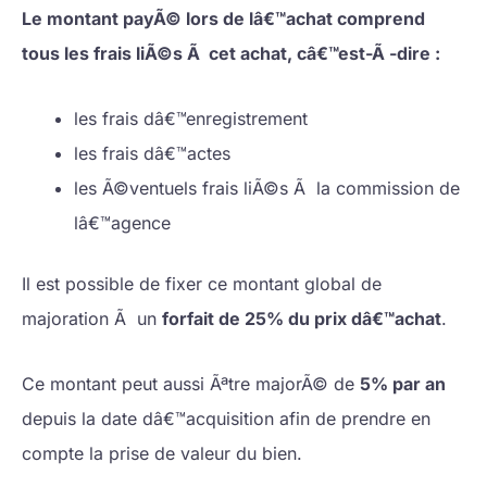
Le montant payÃ© lors de lâ€™achat
comprend
tous les frais liÃ©s Ã cet achat, câ€™est-Ã -dire :
les frais dâ€™enregistrement
les frais dâ€™actes
les Ã©ventuels frais liÃ©s Ã la commission de
lâ€™agence
Il est possible de fixer ce montant global de
majoration Ã un
forfait de 25% du prix dâ€™achat
.
Ce montant peut aussi Ãªtre majorÃ© de
5% par an
depuis la date dâ€™acquisition afin de prendre en
compte la prise de valeur du bien.