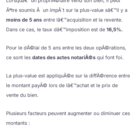
Lorsquâ€™un propriÃ©taire vend son bien, il peut
Ãªtre soumis Ã un impÃ´t sur la plus-value sâ€™il y a
moins de 5 ans
entre lâ€™acquisition et la revente.
Dans ce cas, le taux dâ€™imposition est de
16,5%.
Pour le dÃ©lai de 5 ans entre les deux opÃ©rations,
ce sont les
dates des actes notariÃ©s
qui font foi.
La plus-value est appliquÃ©e sur la diffÃ©rence entre
le montant payÃ© lors de lâ€™achat et le prix de
vente du bien.
Plusieurs facteurs peuvent augmenter ou diminuer ces
montants :