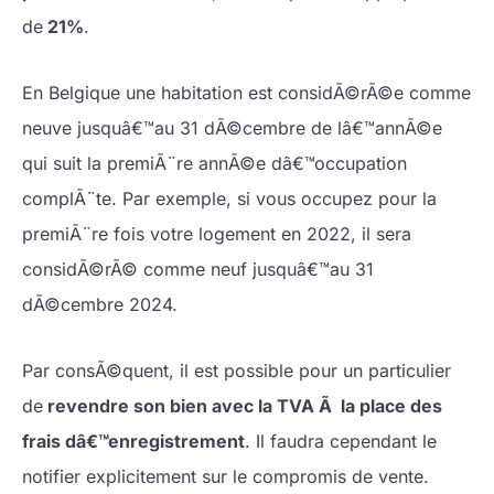
de
21%
.
En Belgique une habitation est considÃ©rÃ©e comme
neuve jusquâ€™au 31 dÃ©cembre de lâ€™annÃ©e
qui suit la premiÃ¨re annÃ©e dâ€™occupation
complÃ¨te. Par exemple, si vous occupez pour la
premiÃ¨re fois votre logement en 2022, il sera
considÃ©rÃ© comme neuf jusquâ€™au 31
dÃ©cembre 2024.
Par consÃ©quent, il est possible pour un particulier
de
revendre son bien avec la TVA Ã la place des
frais dâ€™enregistrement
. Il faudra cependant le
notifier explicitement sur le compromis de vente.