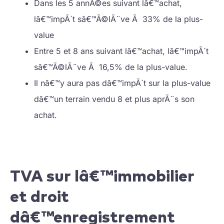
Dans les 5 annÃ©es suivant lâ€™achat,
lâ€™impÃ´t sâ€™Ã©lÃ¨ve Ã 33% de la plus-
value
Entre 5 et 8 ans suivant lâ€™achat, lâ€™impÃ´t
sâ€™Ã©lÃ¨ve Ã 16,5% de la plus-value.
Il nâ€™y aura pas dâ€™impÃ´t sur la plus-value
dâ€™un terrain vendu 8 et plus aprÃ¨s son
achat.
TVA sur lâ€™immobilier
et droit
dâ€™enregistrement