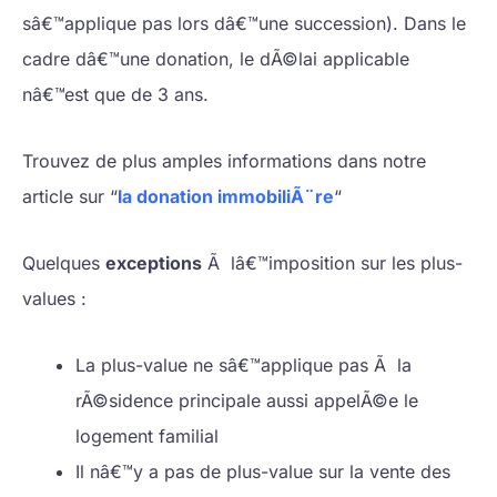
sâ€™applique pas lors dâ€™une succession). Dans le
cadre dâ€™une donation, le dÃ©lai applicable
nâ€™est que de 3 ans.
Trouvez de plus amples informations dans notre
article sur “
la donation immobiliÃ¨re
“
Quelques
exceptions
Ã lâ€™imposition sur les plus-
values :
La plus-value ne sâ€™applique pas Ã la
rÃ©sidence principale aussi appelÃ©e le
logement familial
Il nâ€™y a pas de plus-value sur la vente des