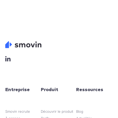
L
o
g
o
L
i
n
Entreprise
Produit
Ressources
k
e
d
i
Smovin recrute
Découvrir le produit
Blog
n