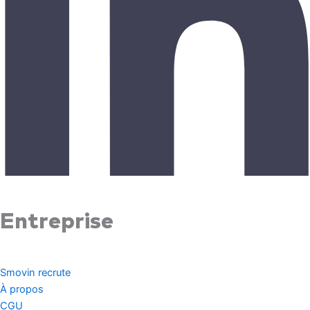
Entreprise
Smovin recrute
À propos
CGU