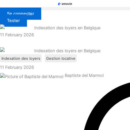
Skip
to
Se connecter
content
Tester
11 February 2026
Indexation des loyers
Gestion locative
11 February 2026
Baptiste del Marmol