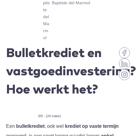
Baptiste del Marmol
Bulletkrediet en
vastgoedinvestering?
Hoe werkt het?
5/5 - (24 votes)
Een
bulletkrediet
, ook wel
krediet op vaste termijn
genoemd, is een soort lening waarbij leners
enkel