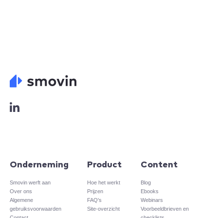
L
o
g
o
L
i
n
Onderneming
Product
Content
k
e
Smovin werft aan
Hoe het werkt
Blog
Over ons
Prijzen
Ebooks
d
Algemene
FAQ's
Webinars
i
gebruiksvoorwaarden
Site-overzicht​
Voorbeeldbrieven en
n
Contact
checklists