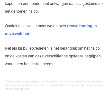
kopen, en een rendement ontvangen dat is afgestemd op
het genomen risico.
Ontdek alles wat u moet weten over
crowdlending in
onze webinar
.
Net als bij bulletkredieten is het belangrijk om het risico
en de kosten van deze verschillende opties te begrijpen
voor u een beslissing neemt.
Ondanks al onze inspanningen voor de juistheid en betrouwbaarheid van onze artikels,
zijn we niet aansprakelijk voor fouten of nalatigheden in de inhoud. Voor vragen raden
we een advocaat aan.