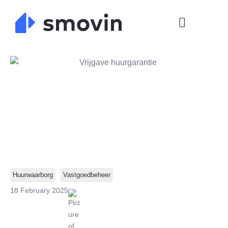
Skip
to
content
Huurwaarborg
Vastgoedbeheer
18 February 2025