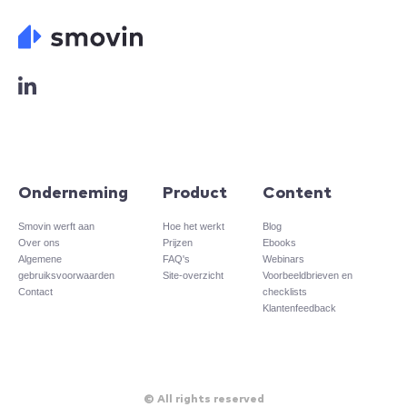
L
o
g
o
L
i
n
Onderneming
Product
Content
k
e
Smovin werft aan
Hoe het werkt
Blog
Over ons
Prijzen
Ebooks
d
Algemene
FAQ's
Webinars
i
gebruiksvoorwaarden
Site-overzicht​
Voorbeeldbrieven en
n
Contact
checklists
Klantenfeedback
© All rights reserved