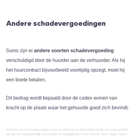
Andere schadevergoedingen
Soms zijn er
andere soorten schadevergoeding
verschuldigd door de huurder aan de verhuurder. Als hij
het huurcontract bijvoorbeeld voortijdig opzegt, moet hij
een boete betalen.
Dit bedrag wordt bepaald door de codex wonen van
kracht op de plaats waar het gehuurde goed zich bevindt.
Ondanks al onze inspanningen voor de juistheid en betrouwbaarheid van onze artikels,
zijn we niet aansprakelijk voor fouten of nalatigheden in de inhoud. Voor vragen raden