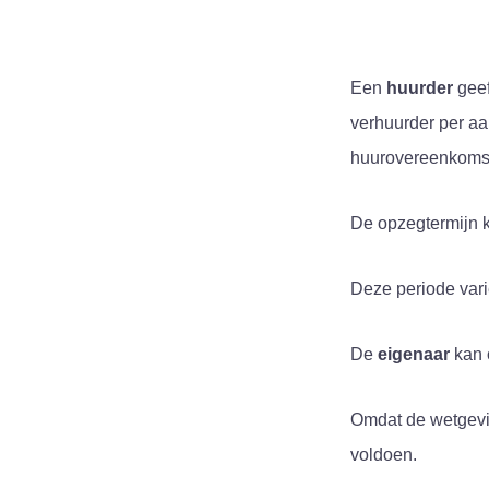
Een
huurder
geef
verhuurder per aa
huurovereenkomst
De opzegtermijn k
Deze periode vari
De
eigenaar
kan 
Omdat de wetgevi
voldoen.