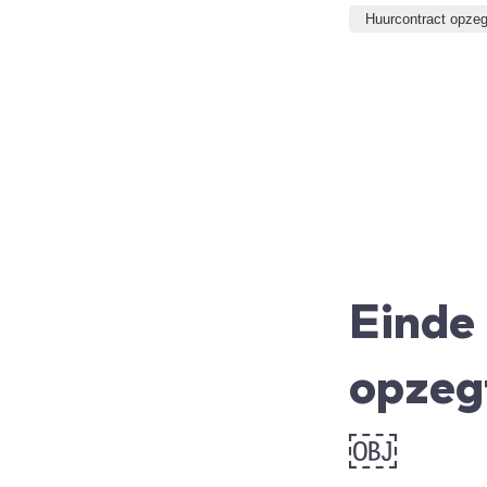
Huurcontract opze
Einde
opzeg
￼