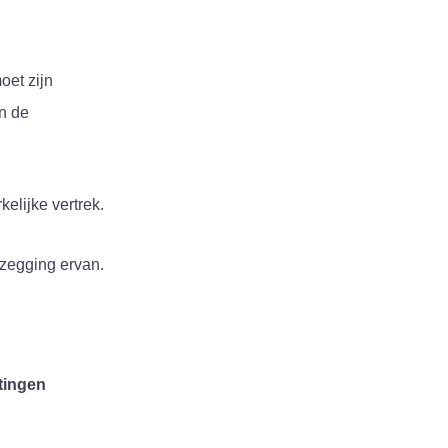
oet zijn
en de
elijke vertrek.
pzegging ervan.
tingen