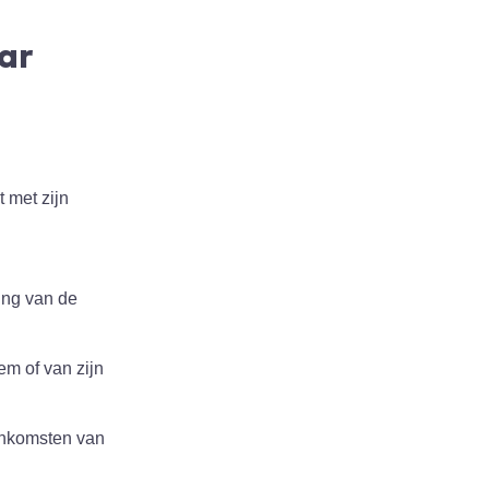
aar
 met zijn
ing van de
em of van zijn
eenkomsten van