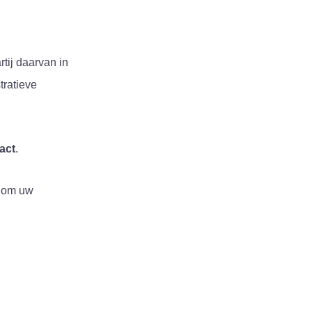
tij daarvan in
tratieve
act
.
n om uw