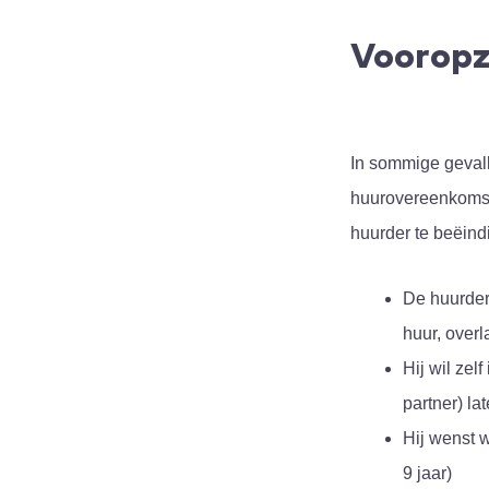
Vooropze
In sommige gevall
huurovereenkoms
huurder te beëind
De huurder
huur, overl
Hij wil zel
partner) la
Hij wenst 
9 jaar)