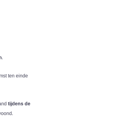
n
.
mst ten einde
pand
tijdens de
woond.