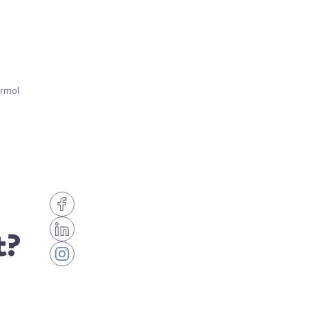
armol
t?