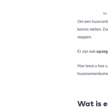
5/5 
Om een huurcontra
kennis stellen. D
stappen.
Er zijn ook
opzegt
Hier leest u hoe 
huurovereenkomst 
Wat is 