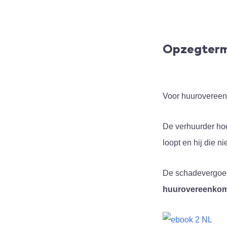
Opzegtermi
Voor huurovereen
De verhuurder ho
loopt en hij die n
De schadevergoed
huurovereenko