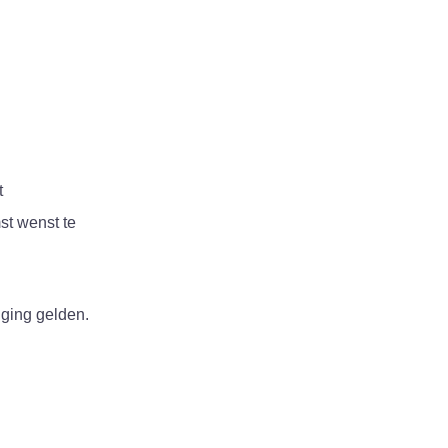
t
st wenst te
gging gelden.