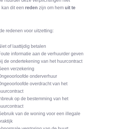
de huurder deze verplichtingen niet
 kan dit een
reden
zijn om hem
uit te
 de redenen voor uitzetting:
iet of laattijdig betalen
Foute informatie aan de verhuurder geven
bij de ondertekening van het huurcontract
Geen verzekering
Ongeoorloofde onderverhuur
Ongeoorloofde overdracht van het
huurcontract
Inbreuk op de bestemming van het
huurcontract
Gebruik van de woning voor een illegale
raktijk
Abnormale verstoring van de buurt