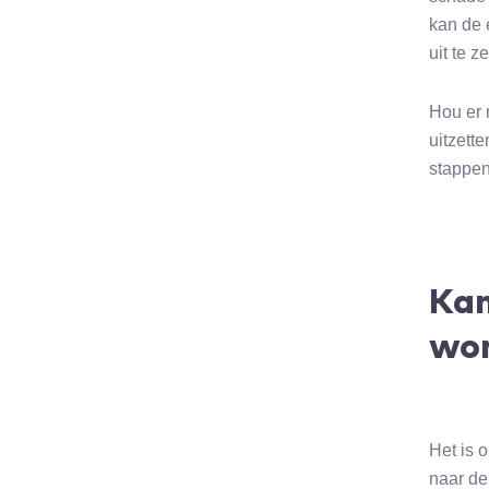
kan de 
uit te ze
Hou er 
uitzett
stappen
Kan
wor
Het is 
naar d