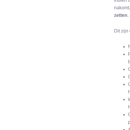
Indien 
nakomt,
zetten
.
Dit zijn
N
p