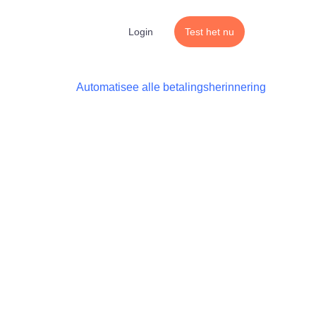
Login
Test het nu