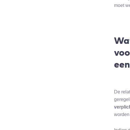
moet w
Wat
voo
een
De rela
geregel
verplic
worden 