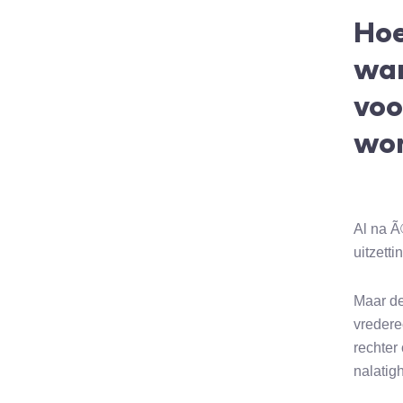
Hoe
wan
voo
wor
Al na 
uitzett
Maar de 
vredere
rechter
nalatig