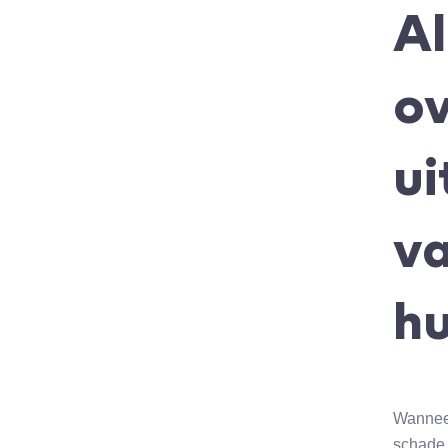
Al
ov
ui
v
h
Wanneer
schade 