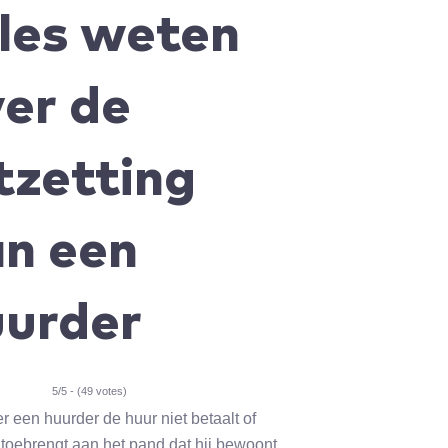
les weten
er de
tzetting
an een
uurder
5/5 - (49 votes)
 een huurder de huur niet betaalt of
toebrengt aan het pand dat hij bewoont,