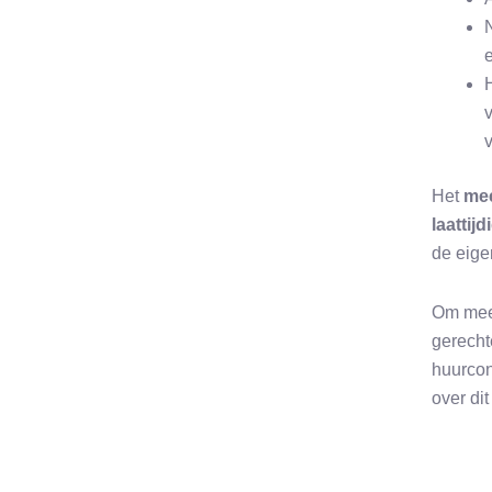
Het
me
laattij
de eige
Om meer
gerecht
huurcon
over di