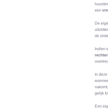
huurder
een
vre
De eige
uitzette
de slot
Indien 
rechter
overtre
In deze
wanneer
nakomt,
gelijk k
Een eig