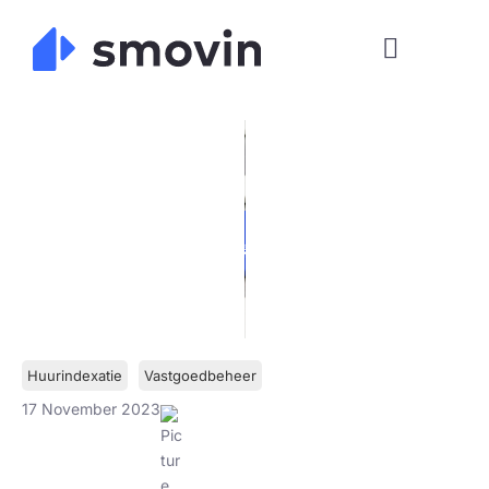
Skip
to
content
Huurindexatie
Vastgoedbeheer
17 November 2023