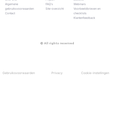
d
Algemene
FAQ's
Webinars
i
gebruiksvoorwaarden
Site-overzicht​
Voorbeeldbrieven en
n
Contact
checklists
Klantenfeedback
© All rights reserved
Gebruiksvoorwaarden
Privacy
Cookie-instellingen