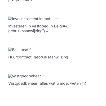
Investeren in vastgoed in BelgiÃ«:
gebruiksaanwijzingï¿¼
Huurcontract: gebruiksaanwijzing
Vastgoedbeheer: alles wat u moet wetenï¿¼