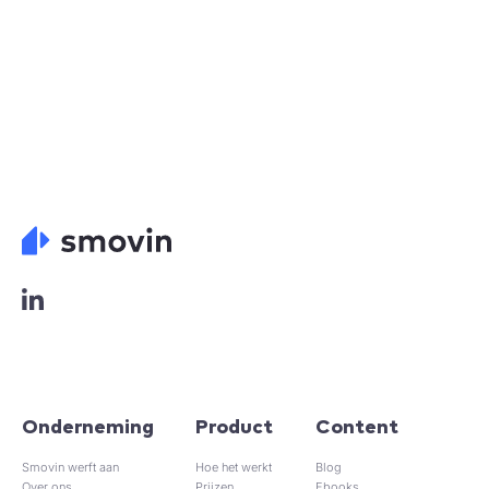
L
o
g
o
L
i
n
Onderneming
Product
Content
k
Smovin werft aan
e
Hoe het werkt
Blog
Over ons
Prijzen
Ebooks