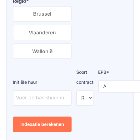
Regio*
Brussel
Vlaanderen
Wallonië
Soort
EPB*
Initiële huur
contract