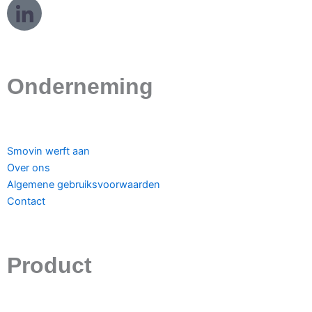
L
o
g
o
L
Onderneming
i
n
k
e
Smovin werft aan
d
Over ons
i
Algemene gebruiksvoorwaarden
n
Contact
Product