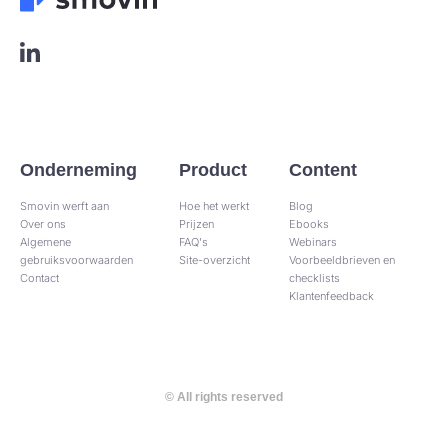
L
o
g
o
L
i
n
Onderneming
Product
Content
k
Smovin werft aan
e
Hoe het werkt
Blog
Over ons
Prijzen
Ebooks
d
Algemene
FAQ's
Webinars
i
gebruiksvoorwaarden
Site-overzicht​
Voorbeeldbrieven en
n
Contact
checklists
Klantenfeedback
© All rights reserved