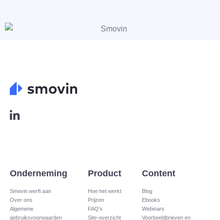
L
o
g
o
L
i
n
Onderneming
Product
Content
k
e
Smovin werft aan
Hoe het werkt
Blog
Over ons
Prijzen
Ebooks
d
Algemene
FAQ's
Webinars
i
gebruiksvoorwaarden
Site-overzicht​
Voorbeeldbrieven en