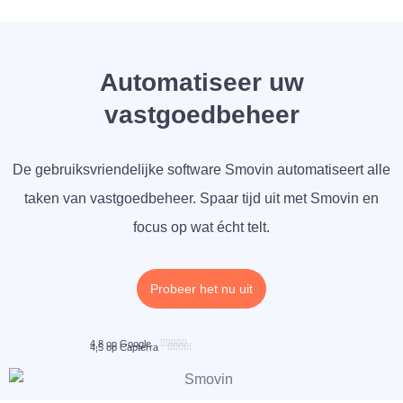
Automatiseer uw
vastgoedbeheer
De gebruiksvriendelijke software Smovin automatiseert alle
taken van vastgoedbeheer. Spaar tijd uit met Smovin en
focus op wat écht telt.
Probeer het nu uit
R
4,8 op Google





4,5 op Capterra





a
R
t
a
e
t
d
e