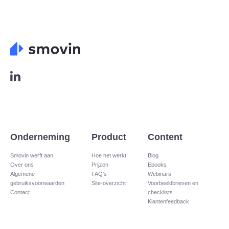
4
d
.
4
8
.
o
5
u
o
t
u
o
t
f
o
5
f
L
5
o
g
o
L
i
n
Onderneming
Product
Content
k
e
Smovin werft aan
Hoe het werkt
Blog
Over ons
Prijzen
Ebooks
d
Algemene
FAQ's
Webinars
i
gebruiksvoorwaarden
Site-overzicht​
Voorbeeldbrieven en
n
Contact
checklists
Klantenfeedback