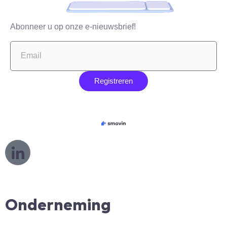
Abonneer u op onze e-nieuwsbrief!
Registreren
L
o
g
o
L
Onderneming
i
n