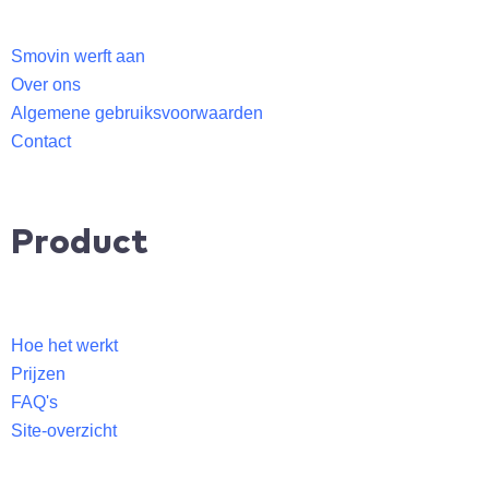
k
e
Smovin werft aan
d
Over ons
i
Algemene gebruiksvoorwaarden
n
Contact
Product
Hoe het werkt
Prijzen
FAQ's
Site-overzicht​