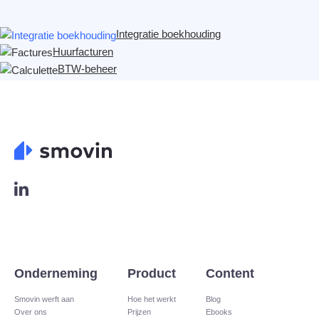
Integratie boekhouding
Huurfacturen
BTW-beheer
L
o
g
o
L
i
n
Onderneming
Product
Content
k
e
Smovin werft aan
Hoe het werkt
Blog
Over ons
Prijzen
Ebooks
d