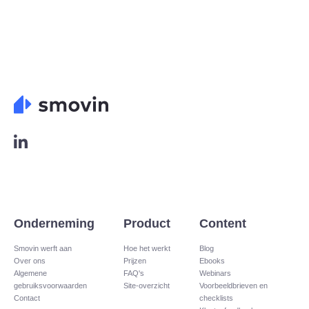
L
o
g
o
L
i
n
Onderneming
Product
Content
k
e
Smovin werft aan
Hoe het werkt
Blog
Over ons
Prijzen
Ebooks
d
Algemene
FAQ's
Webinars
i
gebruiksvoorwaarden
Site-overzicht​
Voorbeeldbrieven en
n
Contact
checklists