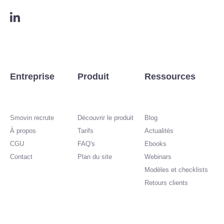
L
o
g
o
L
i
n
Entreprise
Produit
Ressources
k
e
d
i
Smovin recrute
Découvrir le produit
Blog
n
À propos
Tarifs
Actualités
CGU
FAQ's
Ebooks
Contact
Plan du site
Webinars
Modèles et checklists
Retours clients