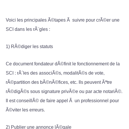
Voici les principales Ã©tapes Ã suivre pour crÃ©er une
SCI dans les rÃ¨gles :
1) RÃ©diger les statuts
Ce document fondateur dÃ©finit le fonctionnement de la
SCI : rÃ´les des associÃ©s, modalitÃ©s de vote,
rÃ©partition des bÃ©nÃ©fices, etc. Ils peuvent Ãªtre
rÃ©digÃ©s sous signature privÃ©e ou par acte notariÃ©.
Il est conseillÃ© de faire appel Ã un professionnel pour
Ã©viter les erreurs.
2) Publier une annonce lÃ©gale