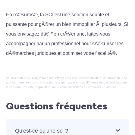
En rÃ©sumÃ©, la SCI est une solution souple et
puissante pour gÃ©rer un bien immobilier Ã plusieurs. Si
vous envisagez dâ€™en crÃ©er une, faites-vous
accompagner par un professionnel pour sÃ©curiser les
dÃ©marches juridiques et optimiser votre fiscalitÃ©.
Veuillez noter que malgré tous nos efforts pour assurer l’exactitude et la fiabilité de nos
articles, nous ne pouvons être tenus responsable en cas d’erreurs ou d’omissions dans
le contenu. Pour toute question, nous vous conseillons de consulter un avocat.
Questions fréquentes
Qu'est-ce qu'une sci ?