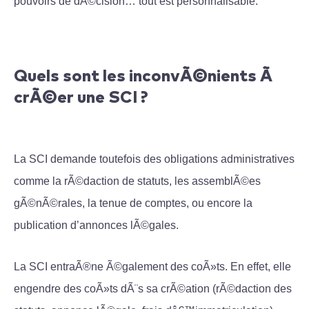
pouvoirs de dÃ©cision… tout est personnalisable.
Quels sont les inconvÃ©nients Ã
crÃ©er une SCI ?
La SCI demande toutefois des obligations administratives
comme la rÃ©daction de statuts, les assemblÃ©es
gÃ©nÃ©rales, la tenue de comptes, ou encore la
publication d’annonces lÃ©gales.
La SCI entraÃ®ne Ã©galement des coÃ»ts. En effet, elle
engendre des coÃ»ts dÃ¨s sa crÃ©ation (rÃ©daction des