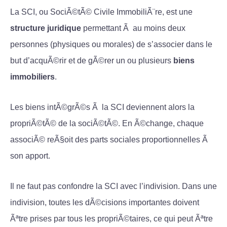
La SCI, ou SociÃ©tÃ© Civile ImmobiliÃ¨re, est une
structure juridique
permettant Ã au moins deux
personnes (physiques ou morales) de s’associer dans le
but d’acquÃ©rir et de gÃ©rer un ou plusieurs
biens
immobiliers
.
Les biens intÃ©grÃ©s Ã la SCI deviennent alors la
propriÃ©tÃ© de la sociÃ©tÃ©. En Ã©change, chaque
associÃ© reÃ§oit des parts sociales proportionnelles Ã
son apport.
Il ne faut pas confondre la SCI avec l’indivision. Dans une
indivision, toutes les dÃ©cisions importantes doivent
Ãªtre prises par tous les propriÃ©taires, ce qui peut Ãªtre