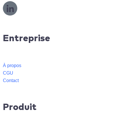
L
o
g
o
L
Entreprise
i
n
k
e
À propos
d
CGU
i
Contact
n
Produit