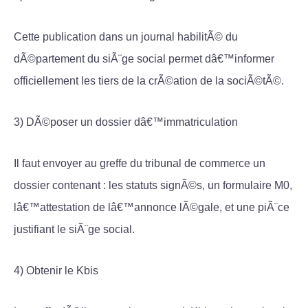
Cette publication dans un journal habilitÃ© du
dÃ©partement du siÃ¨ge social permet dâ€™informer
officiellement les tiers de la crÃ©ation de la sociÃ©tÃ©.
3) DÃ©poser un dossier dâ€™immatriculation
Il faut envoyer au greffe du tribunal de commerce un
dossier contenant : les statuts signÃ©s, un formulaire M0,
lâ€™attestation de lâ€™annonce lÃ©gale, et une piÃ¨ce
justifiant le siÃ¨ge social.
4) Obtenir le Kbis