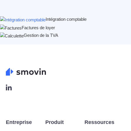
Intégration comptable
Factures de loyer
Gestion de la TVA
L
o
g
o
L
i
n
Entreprise
Produit
Ressources
k