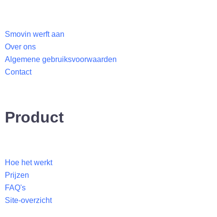
n
k
e
Smovin werft aan
d
Over ons
i
Algemene gebruiksvoorwaarden
n
Contact
Product
Hoe het werkt
Prijzen
FAQ's
Site-overzicht​