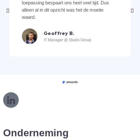
toepassing bespaart ons heel veel tijd. Dus
alleen al in dit opzicht was het de moeite
waard.
Geoffrey B.
IT Manager @ Studio Group
L
o
g
o
L
Onderneming
i