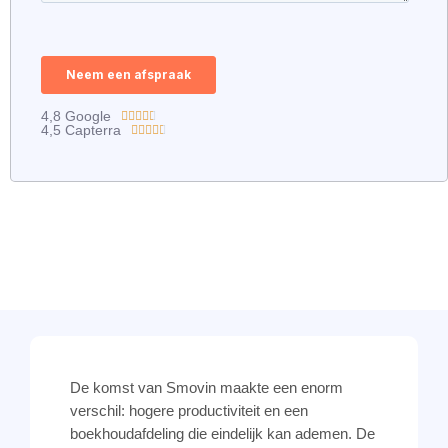
4,8 Google





4,5 Capterra





R
a
R
t
a
e
t
d
e
4
d
.
4
5
.
o
5
u
o
t
u
o
t
f
o
De komst van Smovin maakte een enorm
5
f
5
verschil: hogere productiviteit en een
boekhoudafdeling die eindelijk kan ademen. De