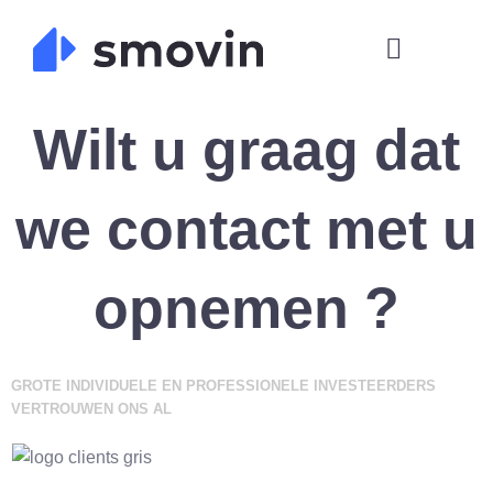
Skip
to
content
Wilt u graag dat
we contact met u
opnemen ?
GROTE INDIVIDUELE EN PROFESSIONELE INVESTEERDERS
VERTROUWEN ONS AL