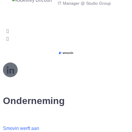
IT Manager @ Studio Group
L
o
g
o
L
Onderneming
i
n
k
e
Smovin werft aan