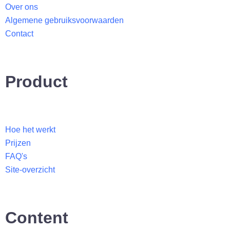
d
Over ons
i
Algemene gebruiksvoorwaarden
n
Contact
Product
Hoe het werkt
Prijzen
FAQ's
Site-overzicht​
Content